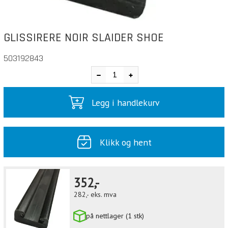
GLISSIRERE NOIR SLAIDER SHOE
503192843
Legg i handlekurv
Klikk og hent
352,-
282,-
eks. mva
på nettlager (1 stk)