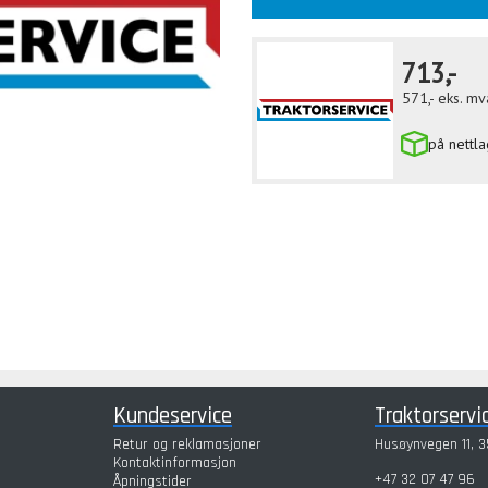
713,-
571,-
eks. mv
på nettla
Kundeservice
Traktorservi
Retur og reklamasjoner
Husøynvegen 11, 3
Kontaktinformasjon
+47 32 07 47 96
Åpningstider