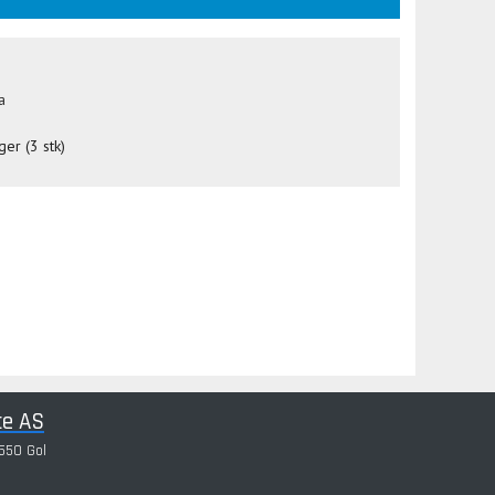
a
ger (3 stk)
ce AS
550 Gol