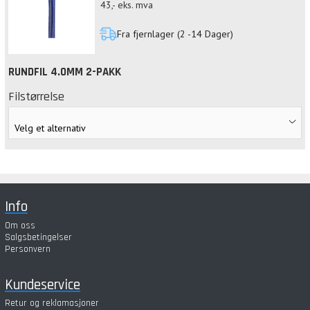
43,-
eks. mva
Fra fjernlager (2 -14 Dager)
RUNDFIL 4.0MM 2-PAKK
Filstørrelse
Info
Om oss
Salgsbetingelser
Personvern
Kundeservice
Retur og reklamasjoner