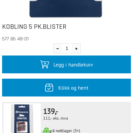
KOBLING 5 PK.BLISTER
577 86 48-01
Legg i handlekurv
Klikk og hent
139,-
111,-
eks. mva
på nettlager (5+)