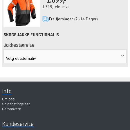
1.519,-
eks. mva
Fra fjernlager (2 -14 Dager)
SKOGSJAKKE FUNCTIONAL S
Jakkestørrelse
Info
Om oss
Salgsbetingelser
Personvern
Kundeservice