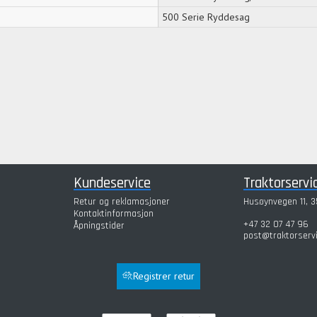
500 Serie Ryddesag
Kundeservice
Traktorservi
Retur og reklamasjoner
Husøynvegen 11, 3
Kontaktinformasjon
+47 32 07 47 96
Åpningstider
post@traktorserv
Registrer retur