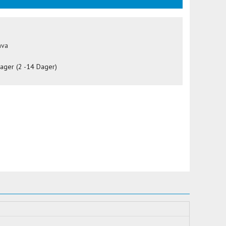
mva
lager (2 -14 Dager)