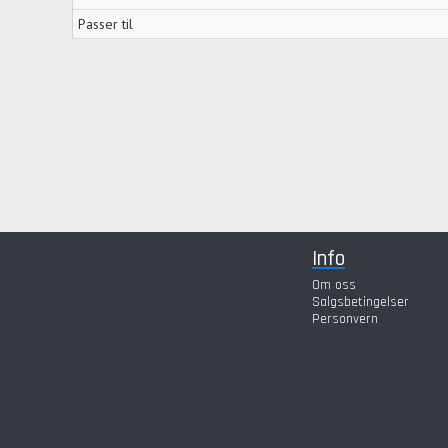
Passer til
Info
Om oss
Salgsbetingelser
Personvern