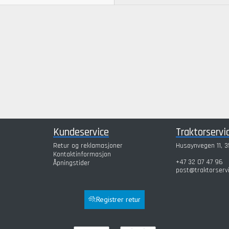
Kundeservice
Traktorservi
Retur og reklamasjoner
Husøynvegen 11, 3
Kontaktinformasjon
+47 32 07 47 96
Åpningstider
post@traktorserv
Registrer retur