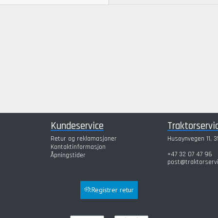
Kundeservice
Traktorservi
Retur og reklamasjoner
Husøynvegen 11, 3
Kontaktinformasjon
+47 32 07 47 96
Åpningstider
post@traktorserv
Registrer retur