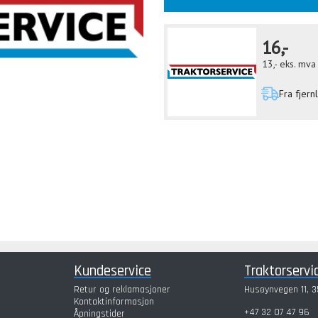
16,-
13,-
eks. mva
Fra fjern
Kundeservice
Traktorservi
Retur og reklamasjoner
Husøynvegen 11, 3
Kontaktinformasjon
+47 32 07 47 96
Åpningstider