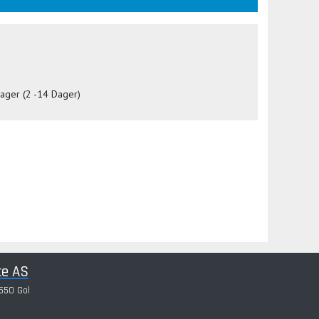
lager (2 -14 Dager)
ce AS
550 Gol