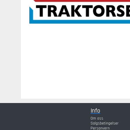
Info
Om oss
Salgsbetingelser
Personvern