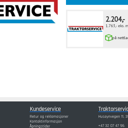
2.204,-
1.763,-
eks. 
på nettla
Kundeservice
Traktorservi
Retur og reklamasjoner
Husøynvegen 11, 3
Kontaktinformasjon
+47 32 07 47 96
Åpningstider