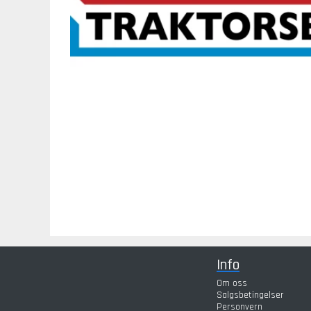
Info
Om oss
Salgsbetingelser
Personvern