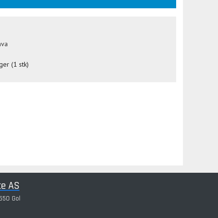
mva
ger (1 stk)
ce AS
550 Gol