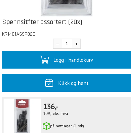
Spennsitfter assortert (20x)
KR1481ASSP020
Legg i handlekurv
Klikk og hent
136,-
109,-
eks. mva
på nettlager (1 stk)