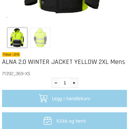
`
Tilbud:
-
20%
ALNA 2.0 WINTER JACKET YELLOW 2XL Mens
71392_369-XS
Legg i handlekurv
Klikk og hent