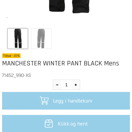
`
Tilbud:
-
20%
MANCHESTER WINTER PANT BLACK Mens
71452_990-XS
Legg i handlekurv
Klikk og hent