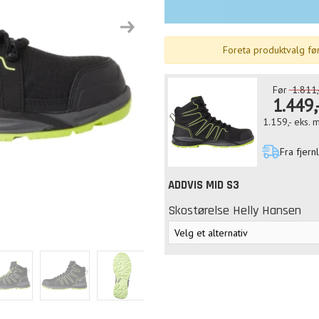
Next
Foreta produktvalg før
Før
1.811,
1.449,
1.159,-
eks. 
Fra fjern
ADDVIS MID S3
Skostørelse Helly Hansen