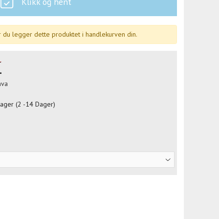
Klikk og hent
 du legger dette produktet i handlekurven din.
-
-
mva
lager (2 -14 Dager)