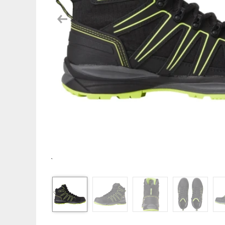
Previous
`