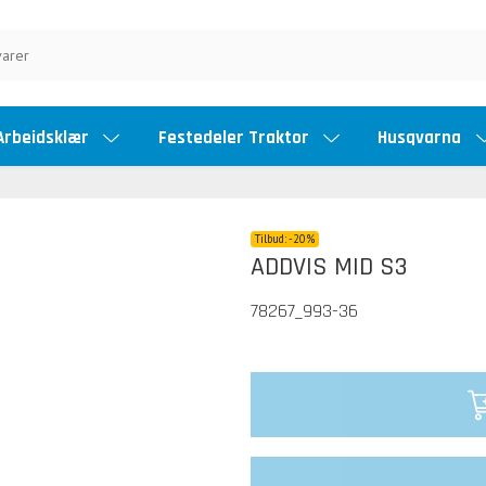
Arbeidsklær
Festedeler Traktor
Husqvarna
Tilbud:
-
20%
ADDVIS MID S3
78267_993-36