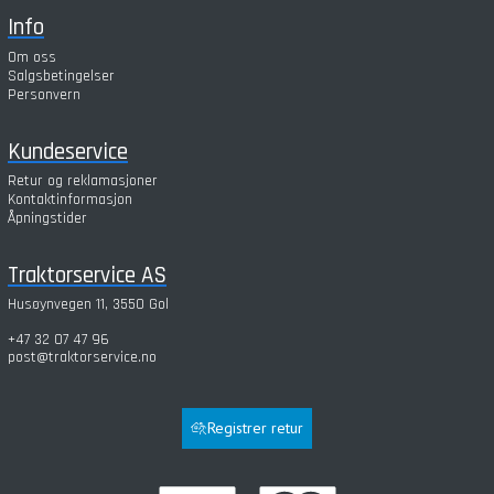
Info
Om oss
Salgsbetingelser
Personvern
Kundeservice
Retur og reklamasjoner
Kontaktinformasjon
Åpningstider
Traktorservice AS
Husøynvegen 11, 3550 Gol
+47 32 07 47 96
post@traktorservice.no
Registrer retur