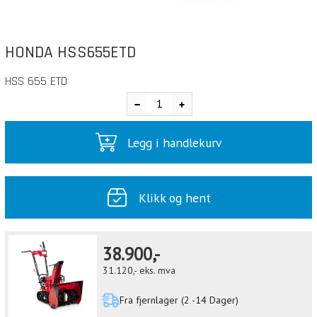
HONDA HSS655ETD
HSS 655 ETD
Legg i handlekurv
Klikk og hent
38.900,-
31.120,-
eks. mva
Fra fjernlager (2 -14 Dager)