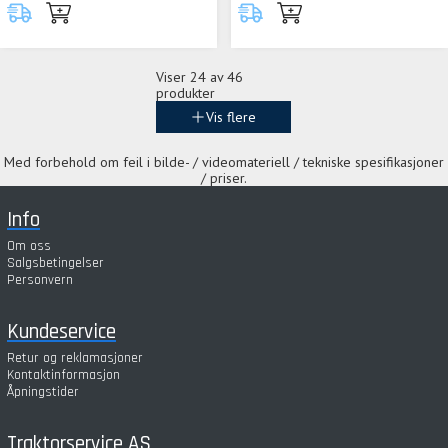
Viser
24
av 46
produkter
Vis flere
Med forbehold om feil i bilde- / videomateriell / tekniske spesifikasjoner
/ priser.
Info
Om oss
Salgsbetingelser
Personvern
Kundeservice
Retur og reklamasjoner
Kontaktinformasjon
Åpningstider
Traktorservice AS