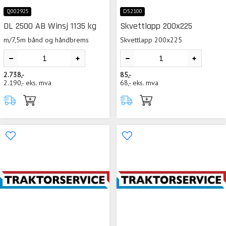
Q002925
D52100
DL 2500 AB Winsj 1135 kg
Skvettlapp 200x225
m/7,5m bånd og håndbrems
Skvettlapp 200x225
2.738,-
85,-
2.190,-
eks. mva
68,-
eks. mva