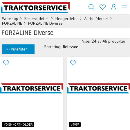
Webshop
Reservedeler
Hengerdeler
Andre Merker
FORZALINE
FORZALINE Diverse
FORZALINE Diverse
Viser
24
av
46
produkter
Sortering:
Relevans
Varefilter
VOGNKORTHOLDER
v9997