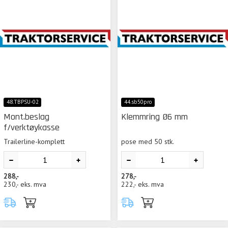
48.TBPSU-02
44.sb50pro
Mont.beslag
Klemmring Ø6 mm
f/verktøykasse
Trailerline-komplett
pose med 50 stk.
288,-
278,-
230,-
eks. mva
222,-
eks. mva