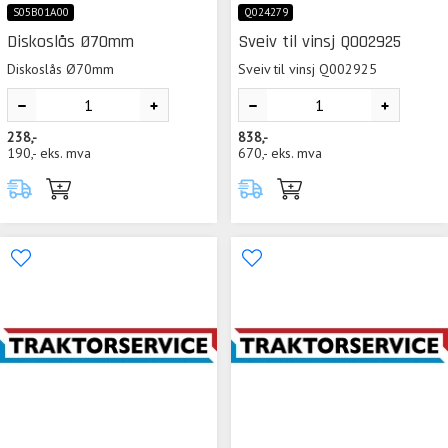
S05B01A00
Q024279
Diskoslås Ø70mm
Sveiv til vinsj Q002925
Diskoslås Ø70mm
Sveiv til vinsj Q002925
238,-
838,-
190,-
eks. mva
670,-
eks. mva