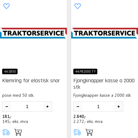
44.SB50
44.PB2000.TY
Klemring for elastisk snor
Fjongknapper kasse a 2000
stk
pose med 50 stk.
Fjongknapper kasse a 2000 stk
181,-
2.840,-
145,-
eks. mva
2.272,-
eks. mva