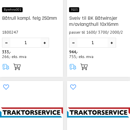
Bpwhno001
9103
Båtrull kompl. felg 250mm
Sveiv til BK Båtwinsjer
m/avlangthull 10x16mm
1800247
passer til 1600/ 3700/ 2000/2
333,-
944,-
266,-
eks. mva
755,-
eks. mva