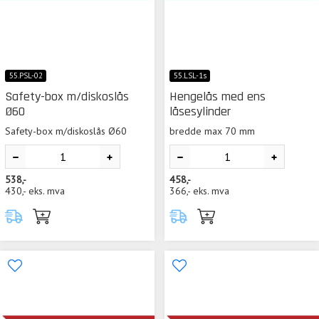
55.PSL-02
55.LSL-1s
Safety-box m/diskoslås
Hengelås med ens
Ø60
låsesylinder
Safety-box m/diskoslås Ø60
bredde max 70 mm
538,-
458,-
430,-
eks. mva
366,-
eks. mva