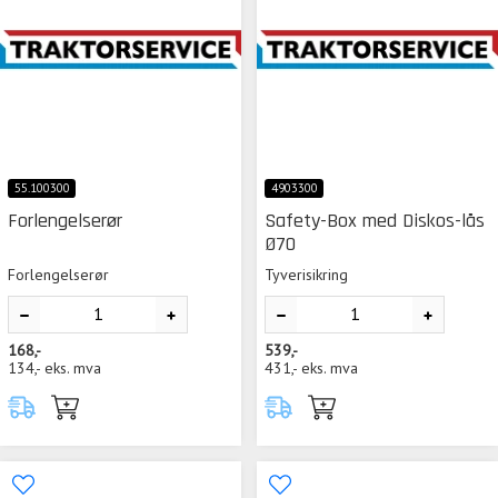
55.100300
4903300
Forlengelserør
Safety-Box med Diskos-lås
Ø70
Forlengelserør
Tyverisikring
168,-
539,-
134,-
eks. mva
431,-
eks. mva