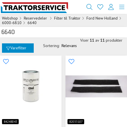
Webshop
Reservedeler
Filter til Traktor
Ford New Holland
6000-6810
6640
6640
Viser
11
av
11
produkter
Sortering:
Relevans
Varefilter
84248043
82033107