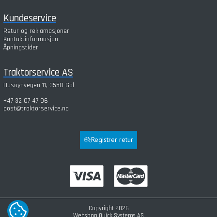
Kundeservice
Retur og reklamasjoner
Kontaktinformasjon
Åpningstider
Traktorservice AS
Husøynvegen 11, 3550 Gol
+47 32 07 47 96
post@traktorservice.no
Registrer retur
Copyright 2026
COOKIE-INNSTILLINGER
Webshop
Quick Systems AS