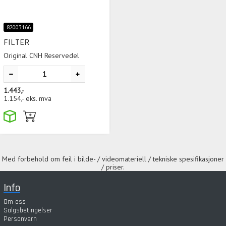
82003166
FILTER
Original CNH Reservedel
1.443,-
1.154,-
eks. mva
Med forbehold om feil i bilde- / videomateriell / tekniske spesifikasjoner
/ priser.
Info
Om oss
Salgsbetingelser
Personvern