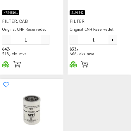
47548101
5196842
FILTER, CAB
FILTER
Original CNH Reservedel
Original CNH Reservedel
647,-
833,-
518,-
eks. mva
666,-
eks. mva