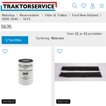
Webshop
Reservedeler
Filter til Traktor
Ford New Holland
5000-5640
5635
5635
Viser
11
av
11
produkter
Sortering:
Relevans
Varefilter
84399618
82033107