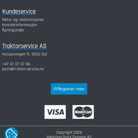
Kundeservice
Retur og reklamasjoner
Kontaktinformasjon
Åpningstider
Traktorservice AS
Husøynvegen 11, 3550 Gol
+47 32 07 47 96
post@traktorservice.no
Registrer retur
Copyright 2026
COOKIE-INNSTILLINGER
Webshop
Quick Systems AS