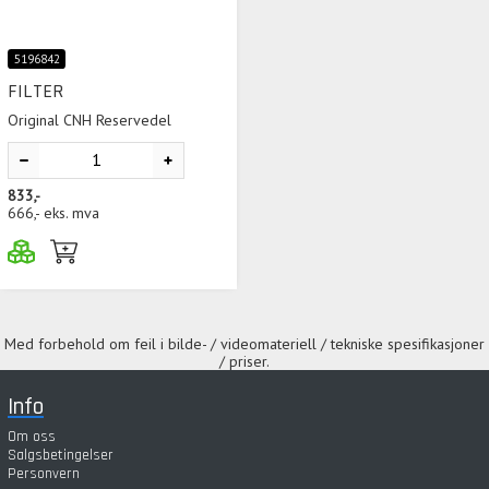
5196842
FILTER
Original CNH Reservedel
833,-
666,-
eks. mva
Med forbehold om feil i bilde- / videomateriell / tekniske spesifikasjoner
/ priser.
Info
Om oss
Salgsbetingelser
Personvern