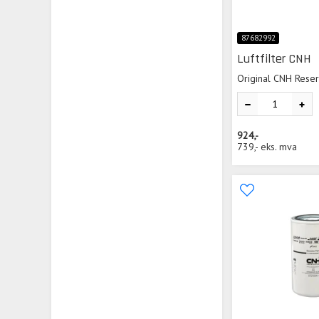
87682992
Luftfilter CNH
Original CNH Rese
924,-
739,-
eks. mva