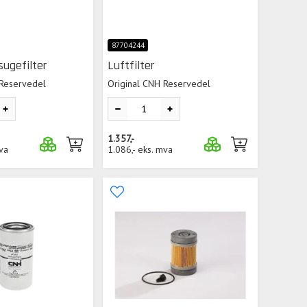
87704244
sugefilter
Luftfilter
 Reservedel
Original CNH Reservedel
1.357,-
va
1.086,-
eks. mva