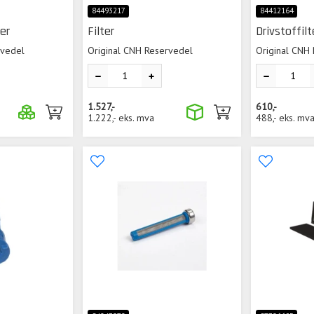
84493217
84412164
er
Filter
Drivstoffil
rvedel
Original CNH Reservedel
Original CNH
1.527,-
610,-
1.222,-
eks. mva
488,-
eks. mv