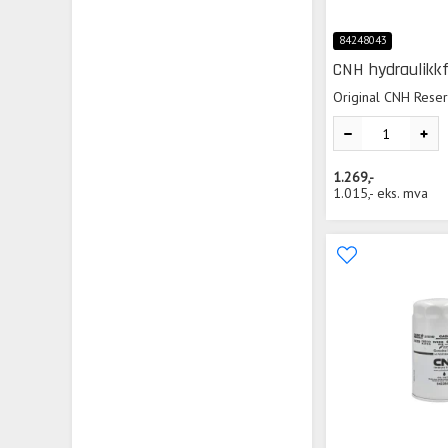
84248043
CNH hydraulikkf
Original CNH Rese
1.269,-
1.015,-
eks. mva