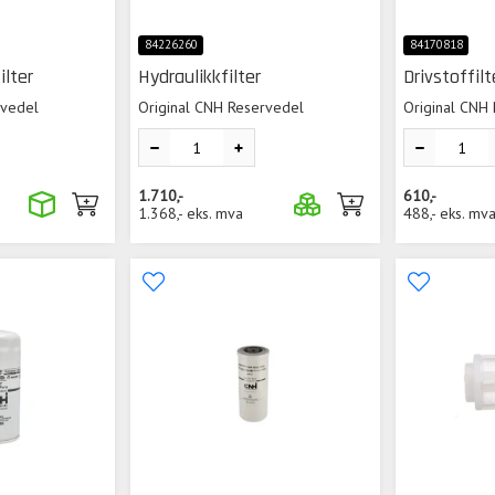
84226260
84170818
ilter
Hydraulikkfilter
Drivstoffil
rvedel
Original CNH Reservedel
Original CNH
1.710,-
610,-
1.368,-
eks. mva
488,-
eks. mv