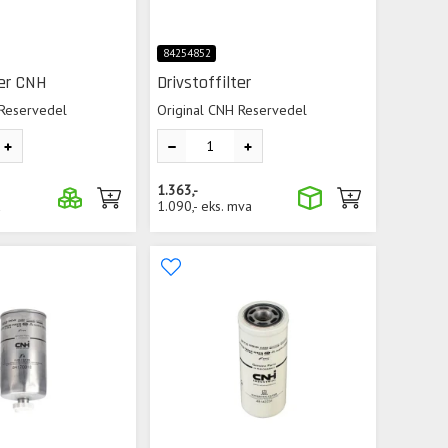
84254852
ter CNH
Drivstoffilter
 Reservedel
Original CNH Reservedel
1.363,-
a
1.090,-
eks. mva