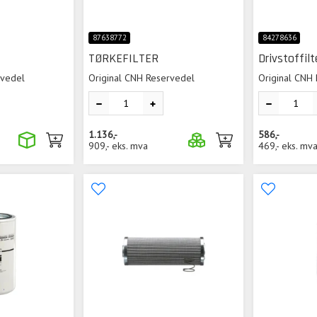
87638772
84278636
TØRKEFILTER
Drivstoffil
rvedel
Original CNH Reservedel
Original CNH
1.136,-
586,-
909,-
eks. mva
469,-
eks. mv