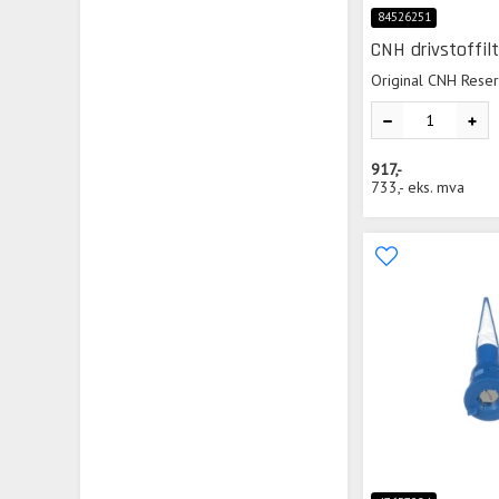
84526251
CNH drivstoffilt
Original CNH Rese
917,-
733,-
eks. mva