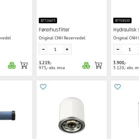
87726675
87708150
Førerhusfilter
Hydraulisk 
rvedel
Original CNH Reservedel
Original CNH
1.219,-
3.900,-
975,-
eks. mva
3.120,-
eks. m