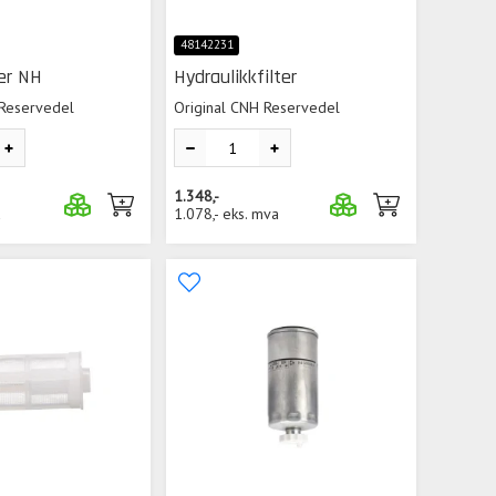
48142231
ter NH
Hydraulikkfilter
 Reservedel
Original CNH Reservedel
1.348,-
a
1.078,-
eks. mva