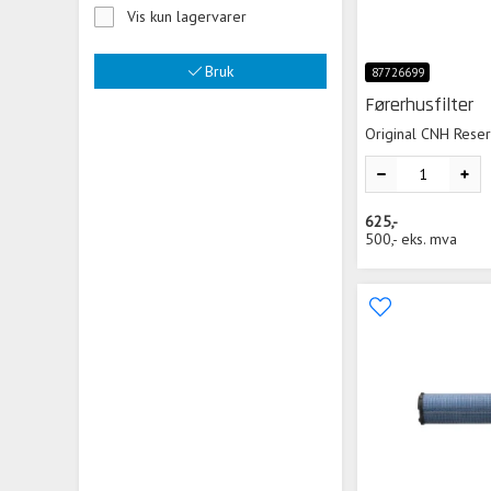
Vis kun lagervarer
Bruk
87726699
Førerhusfilter
Original CNH Rese
625,-
500,-
eks. mva