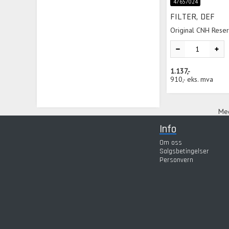
47657024
FILTER, DEF
Original CNH Rese
1.137,-
910,-
eks. mva
Med
Info
Om oss
Salgsbetingelser
Personvern