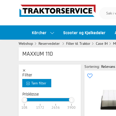
Kärcher
Scooter og Kjelkedeler
Webshop
Reservedeler
Filter til Traktor
Case IH
M
MAXXUM 110
Sortering:
Relevans
Filter
Tøm filter
Prisklasse
108
1372
2636
3900