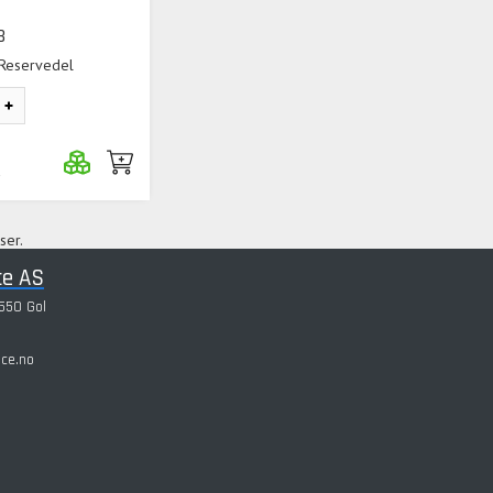
B
 Reservedel
a
ser.
ce AS
550 Gol
ice.no