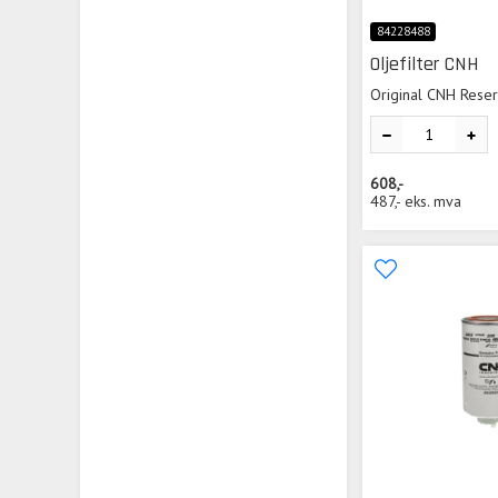
84228488
Oljefilter CNH
Original CNH Rese
608,-
487,-
eks. mva