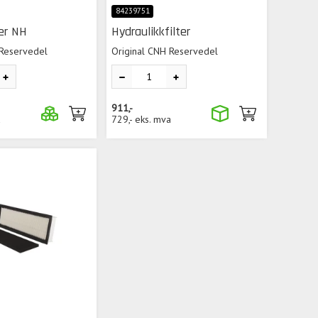
84239751
ter NH
Hydraulikkfilter
 Reservedel
Original CNH Reservedel
911,-
a
729,-
eks. mva