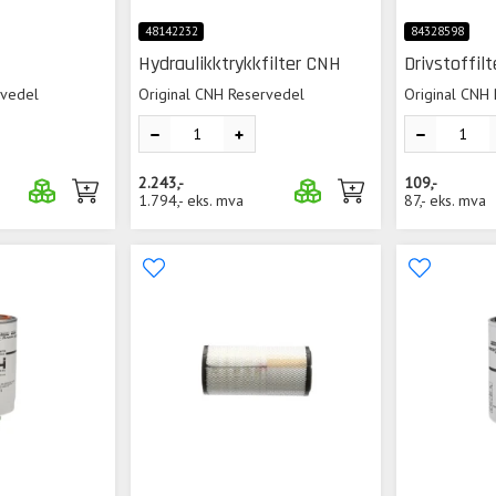
48142232
84328598
Hydraulikktrykkfilter CNH
Drivstoffil
rvedel
Original CNH Reservedel
Original CNH
2.243,-
109,-
1.794,-
eks. mva
87,-
eks. mva