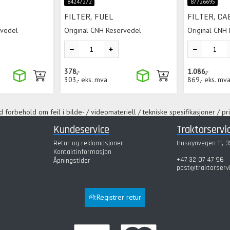
84247272
87726695
FILTER, FUEL
FILTER, CA
rvedel
Original CNH Reservedel
Original CNH
378,-
1.086,-
303,-
eks. mva
869,-
eks. mv
 forbehold om feil i bilde- / videomateriell / tekniske spesifikasjoner / pri
Kundeservice
Traktorservi
Retur og reklamasjoner
Husøynvegen 11, 3
Kontaktinformasjon
+47 32 07 47 96
Åpningstider
post@traktorserv
Registrer retur