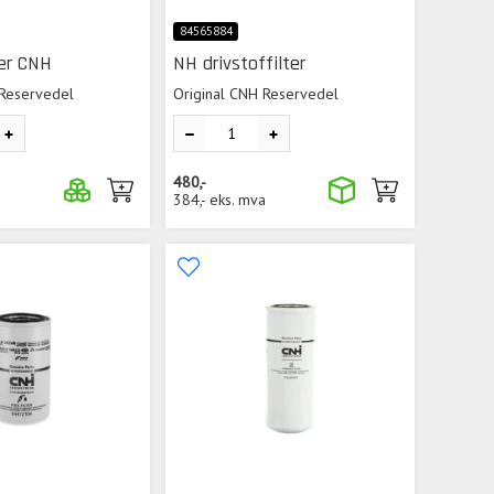
84565884
ter CNH
NH drivstoffilter
 Reservedel
Original CNH Reservedel
480,-
384,-
eks. mva