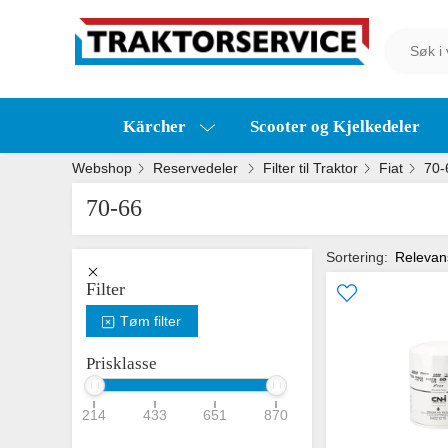
Kärcher
Scooter og Kjelkedeler
Webshop
Reservedeler
Filter til Traktor
Fiat
70-
70-66
Sortering:
Relevan
Filter
Tøm filter
Prisklasse
214
433
651
870