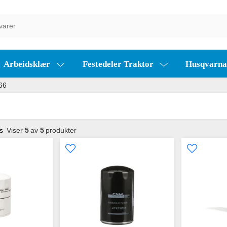
Arbeidsklær
Festedeler Traktor
Husqvarn
66
s
Viser
5
av
5
produkter