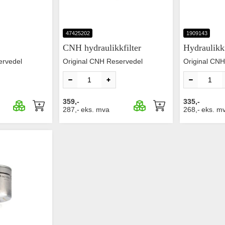
47425202
1909143
CNH hydraulikkfilter
Hydraulikk
ervedel
Original CNH Reservedel
Original CNH
359,-
335,-
287,-
eks. mva
268,-
eks. m