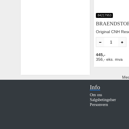
84217953
BRAENDSTOF
Original CNH Res
445,-
356,-
eks. mva
Med 
Info
Om oss
Salgsbetingelser
Personvern