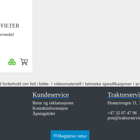
FILTER
ervedel
forbehold om feil i bilde- / videomateriell / tekniske spesifikasjoner / pr
Kundeservice
Traktorserv
Retur og reklamasjoner
Husøynvegen 11, 
Kontaktinformasjon
+47 32 07 47 96
Åpningstider
post@traktorservi
Registrer retur