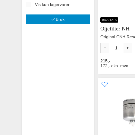
Vis kun lagervarer
Bruk
84221215
Oljefilter NH
Original CNH Res
215,-
172,-
eks. mva