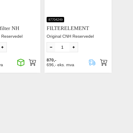
87704249
filter NH
FILTERELEMENT
 Reservedel
Original CNH Reservedel
870,-
va
696,-
eks. mva