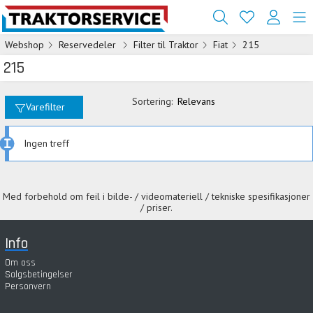
Webshop
Reservedeler
Filter til Traktor
Fiat
215
215
Sortering:
Relevans
Varefilter
Ingen treff
Med forbehold om feil i bilde- / videomateriell / tekniske spesifikasjoner
/ priser.
Info
Om oss
Salgsbetingelser
Personvern