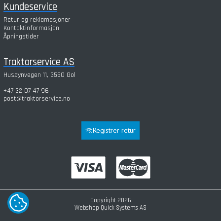
Kundeservice
Retur og reklamasjoner
Kontaktinformasjon
Åpningstider
Traktorservice AS
Husøynvegen 11, 3550 Gol
+47 32 07 47 96
post@traktorservice.no
Registrer retur
Copyright 2026
COOKIE-INNSTILLINGER
Webshop
Quick Systems AS