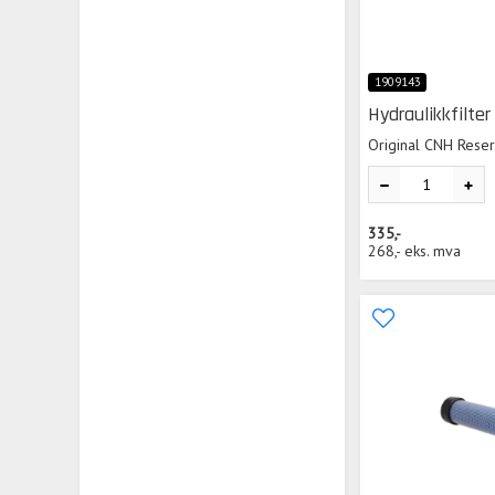
1909143
Hydraulikkfilte
Original CNH Rese
335,-
268,-
eks. mva