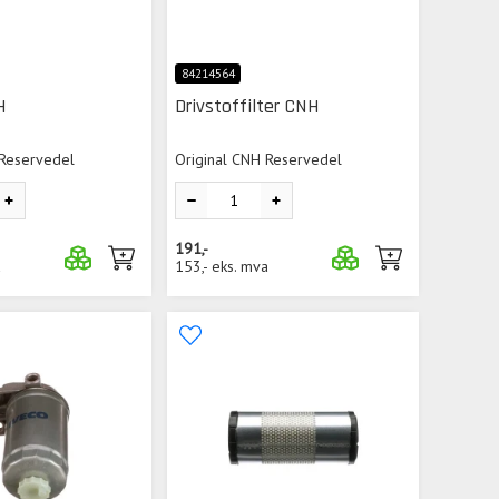
84214564
H
Drivstoffilter CNH
 Reservedel
Original CNH Reservedel
191,-
a
153,-
eks. mva