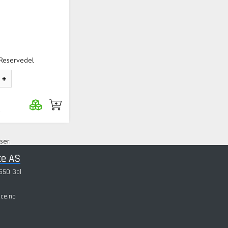
 Reservedel
a
ser.
ce AS
550 Gol
ice.no