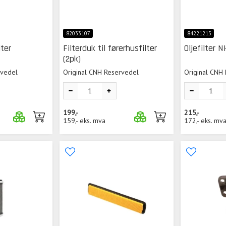
82033107
84221215
lter
Filterduk til førerhusfilter
Oljefilter N
(2pk)
rvedel
Original CNH Reservedel
Original CNH
199,-
215,-
159,-
eks. mva
172,-
eks. mv