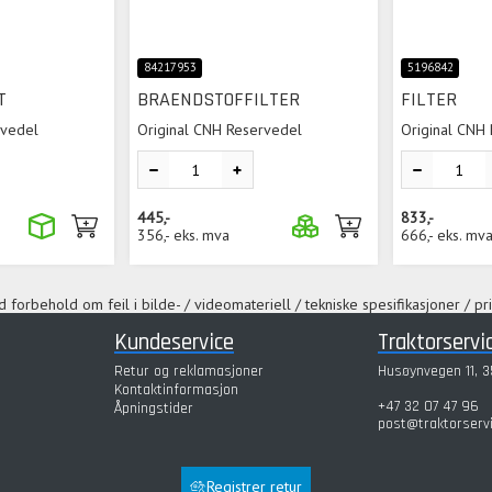
84217953
5196842
T
BRAENDSTOFFILTER
FILTER
rvedel
Original CNH Reservedel
Original CNH
445,-
833,-
356,-
eks. mva
666,-
eks. mv
 forbehold om feil i bilde- / videomateriell / tekniske spesifikasjoner / pri
Kundeservice
Traktorservi
Retur og reklamasjoner
Husøynvegen 11, 3
Kontaktinformasjon
+47 32 07 47 96
Åpningstider
post@traktorserv
Registrer retur