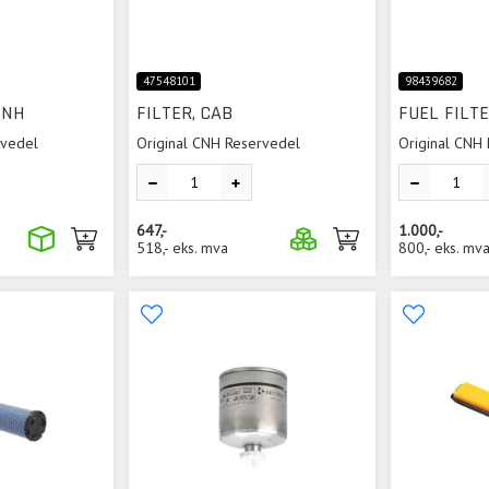
47548101
98439682
r NH
FILTER, CAB
FUEL FILT
rvedel
Original CNH Reservedel
Original CNH
647,-
1.000,-
518,-
eks. mva
800,-
eks. mv