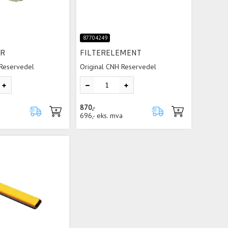
87704249
ER
FILTERELEMENT
 Reservedel
Original CNH Reservedel
870,-
a
696,-
eks. mva