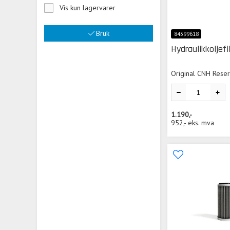
Vis kun lagervarer
Bruk
84399618
Hydraulikkoljefi
Original CNH Rese
1.190,-
952,-
eks. mva