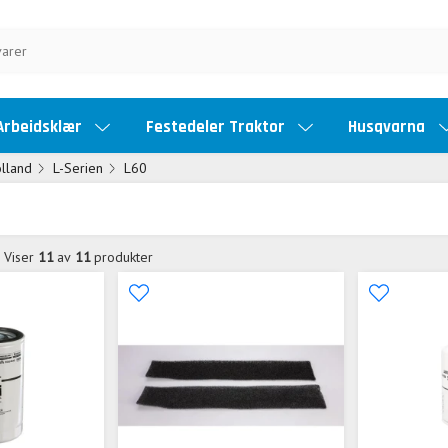
Arbeidsklær
Festedeler Traktor
Husqvarna
lland
L-Serien
L60
Viser
11
av
11
produkter