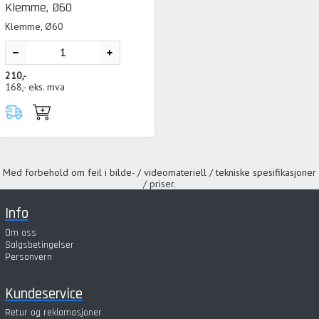
Klemme, Ø60
Klemme, Ø60
210,-
168,-
eks. mva
Med forbehold om feil i bilde- / videomateriell / tekniske spesifikasjoner
/ priser.
Info
Om oss
Salgsbetingelser
Personvern
Kundeservice
Retur og reklamasjoner