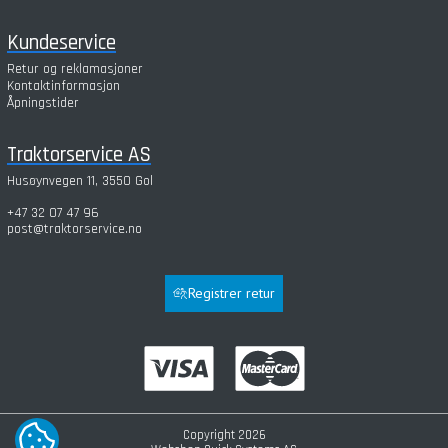
Kundeservice
Retur og reklamasjoner
Kontaktinformasjon
Åpningstider
Traktorservice AS
Husøynvegen 11, 3550 Gol
+47 32 07 47 96
post@traktorservice.no
Registrer retur
Copyright 2026
COOKIE-INNSTILLINGER