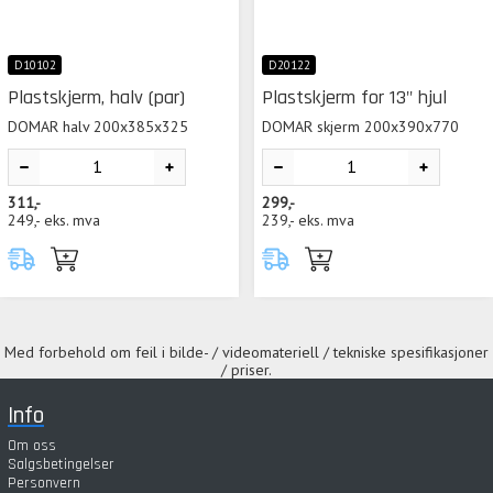
D10102
D20122
Plastskjerm, halv (par)
Plastskjerm for 13" hjul
DOMAR halv 200x385x325
DOMAR skjerm 200x390x770
311,-
299,-
249,-
eks. mva
239,-
eks. mva
Med forbehold om feil i bilde- / videomateriell / tekniske spesifikasjoner
/ priser.
Info
Om oss
Salgsbetingelser
Personvern