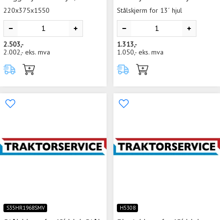
220x375x1550
Stålskjerm for 13´ hjul
2.503,-
1.313,-
2.002,-
eks. mva
1.050,-
eks. mva
S35HR1968SMV
H5308