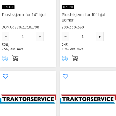
D20130
D20110
Plastskjerm for 14" hjul
Plastskjerm for 10" hjul
Domar
DOMAR 220x1210x790
200x330x680
320,-
243,-
256,-
eks. mva
194,-
eks. mva