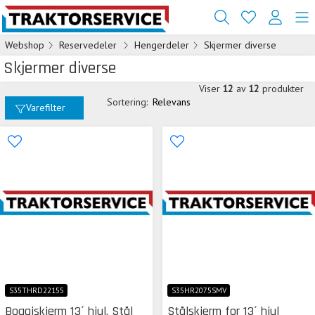
Webshop
Reservedeler
Hengerdeler
Skjermer diverse
Skjermer diverse
Viser
12
av
12
produkter
Sortering:
Relevans
Varefilter
S35THRD22155
S35HR2075SMV
Boggiskjerm 13´ hjul, Stål
Stålskjerm for 13´ hjul