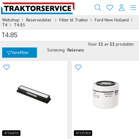
Webshop
Reservedeler
Filter til Traktor
Ford New Holland
T4
T4.85
T4.85
Viser
11
av
11
produkter
Sortering:
Relevans
Varefilter
47565055
47535939