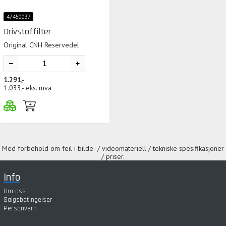
47450037
Drivstoffilter
Original CNH Reservedel
1.291,-
1.033,-
eks. mva
Med forbehold om feil i bilde- / videomateriell / tekniske spesifikasjoner
/ priser.
Info
Om oss
Salgsbetingelser
Personvern