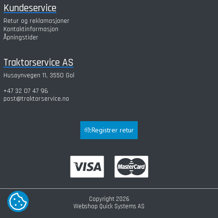
Kundeservice
Retur og reklamasjoner
Kontaktinformasjon
Åpningstider
Traktorservice AS
Husøynvegen 11, 3550 Gol
+47 32 07 47 96
post@traktorservice.no
Registrer retur
Copyright 2026
COOKIE-INNSTILLINGER
Webshop
Quick Systems AS