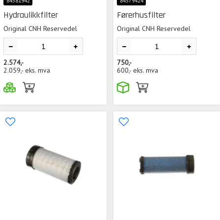
84581942
84579424
Hydraulikkfilter
Førerhusfilter
Original CNH Reservedel
Original CNH Reservedel
2.574,-
750,-
2.059,-
eks. mva
600,-
eks. mva