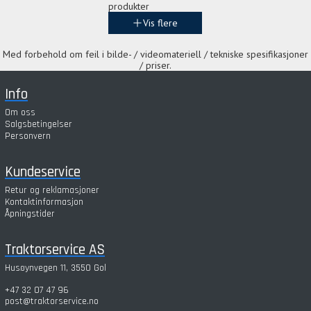
produkter
Vis flere
Med forbehold om feil i bilde- / videomateriell / tekniske spesifikasjoner
/ priser.
Info
Om oss
Salgsbetingelser
Personvern
Kundeservice
Retur og reklamasjoner
Kontaktinformasjon
Åpningstider
Traktorservice AS
Husøynvegen 11, 3550 Gol
+47 32 07 47 96
post@traktorservice.no