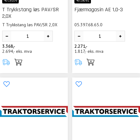
4018106
4018081
T Trykkstang løs PAV/SR
Fjærmagasin AE 1,0-3
2,0X
T Trykkstang løs PAV/SR 2,0X
05.397.68.65.0
3.368,-
2.271,-
2.694,-
eks. mva
1.817,-
eks. mva