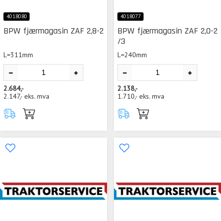
4018080
4018077
BPW fjærmagasin ZAF 2,8-2
BPW fjærmagasin ZAF 2,0-2
/3
L=311mm
L=240mm
2.684,-
2.138,-
2.147,-
eks. mva
1.710,-
eks. mva