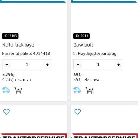
4017103
4017014
Nato trekkøye
Bpw bolt
Passer til påløp: 4014418
til Høydejusterbartdrag
5.296,-
691,-
4.237,-
eks. mva
553,-
eks. mva