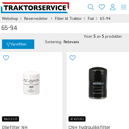
Webshop
Reservedeler
Filter til Traktor
Fiat
65-94
65-94
Viser
5
av
5
produkter
Sortering:
Relevans
Varefilter
84221215
47425202
Oljefilter NH
CNH hydraulikkfilter