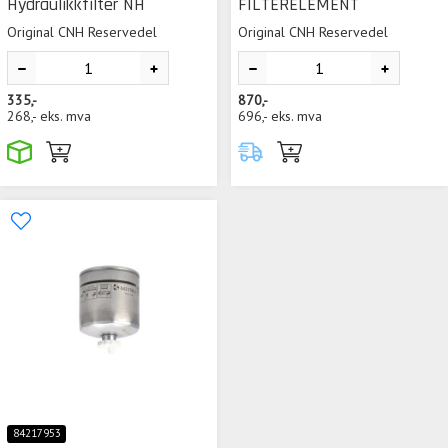
Hydraulikkfilter NH
FILTERELEMENT
Original CNH Reservedel
Original CNH Reservedel
335,-
870,-
268,-
eks. mva
696,-
eks. mva
84217953