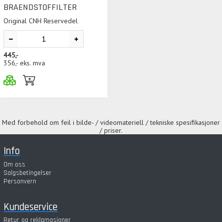
BRAENDSTOFFILTER
Original CNH Reservedel
445,-
356,-
eks. mva
Med forbehold om feil i bilde- / videomateriell / tekniske spesifikasjoner
/ priser.
Info
Om oss
Salgsbetingelser
Personvern
Kundeservice
Retur og reklamasjoner