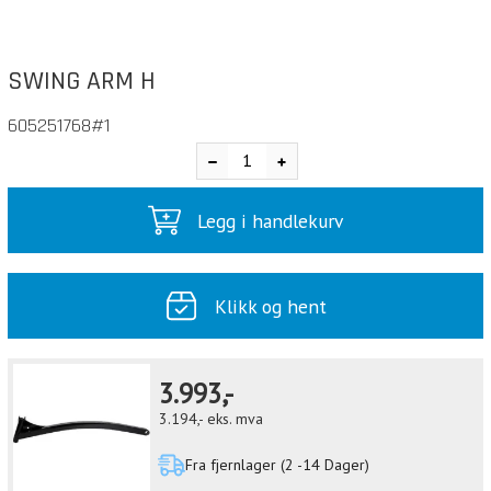
SWING ARM H
605251768#1
Legg i handlekurv
Klikk og hent
3.993,-
3.194,-
eks. mva
Fra fjernlager (2 -14 Dager)