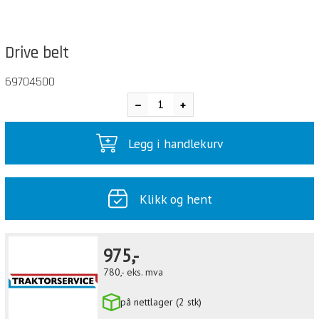
Drive belt
69704500
Legg i handlekurv
Klikk og hent
975,-
780,-
eks. mva
på nettlager (2 stk)