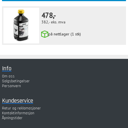
478,-
382,-
eks. mva
på nettlager (1 stk)
Info
Om oss
Salgsbetingelser
Personvern
Kundeservice
Retur og reklamasjoner
Kontaktinformasjon
Åpningstider