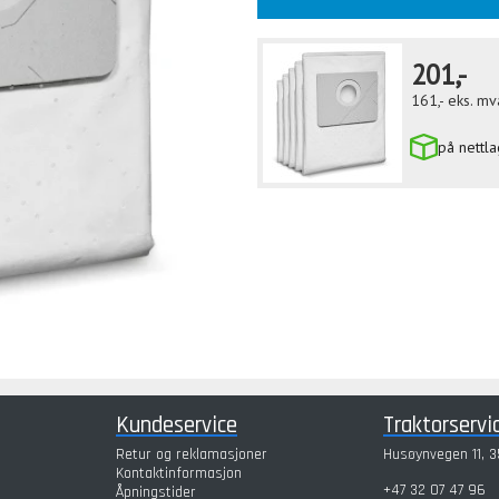
201,-
161,-
eks. mv
på nettla
Kundeservice
Traktorservi
Retur og reklamasjoner
Husøynvegen 11, 3
Kontaktinformasjon
+47 32 07 47 96
Åpningstider