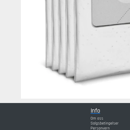
Info
Om oss
Salgsbetingelser
Personvern