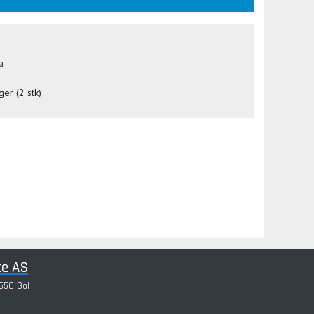
a
ger (2 stk)
ce AS
550 Gol