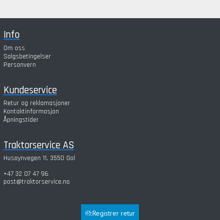
Info
Om oss
Salgsbetingelser
Personvern
Kundeservice
Retur og reklamasjoner
Kontaktinformasjon
Åpningstider
Traktorservice AS
Husøynvegen 11, 3550 Gol
+47 32 07 47 96
post@traktorservice.no
Registrer retur