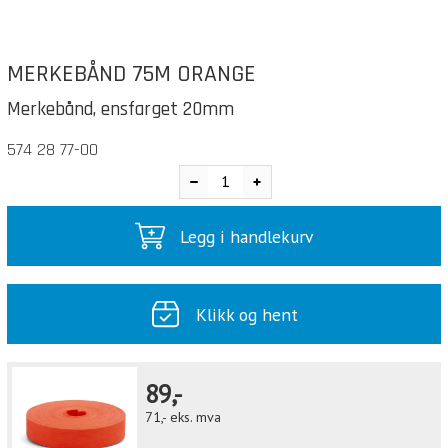
MERKEBÅND 75M ORANGE
Merkebånd, ensfarget 20mm
574 28 77-00
Legg i handlekurv
Klikk og hent
89,-
71,-
eks. mva