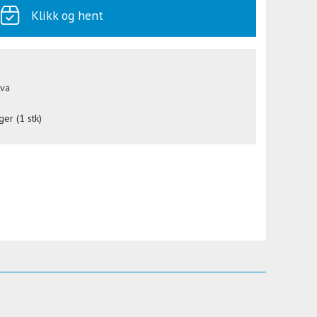
Klikk og hent
mva
ger (1 stk)