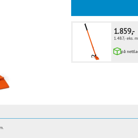
1.859,-
1.487,-
eks. 
på nettla
m.