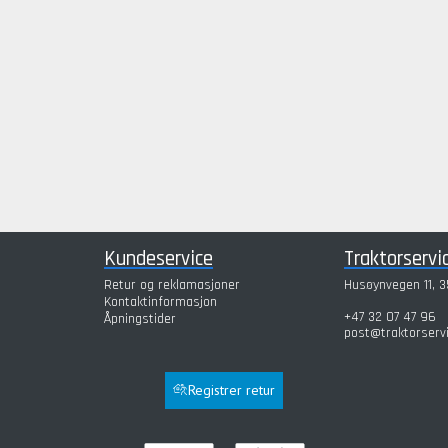
Kundeservice
Traktorservi
Retur og reklamasjoner
Husøynvegen 11, 3
Kontaktinformasjon
+47 32 07 47 96
Åpningstider
post@traktorserv
Registrer retur