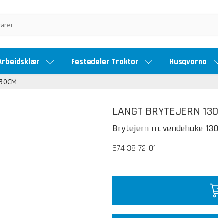
Arbeidsklær
Festedeler Traktor
Husqvarna
130CM
LANGT BRYTEJERN 13
Brytejern m. vendehake 13
574 38 72-01