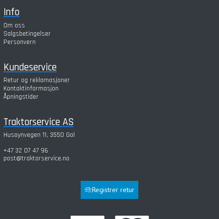
Info
Om oss
Salgsbetingelser
Personvern
Kundeservice
Retur og reklamasjoner
Kontaktinformasjon
Åpningstider
Traktorservice AS
Husøynvegen 11, 3550 Gol
+47 32 07 47 96
post@traktorservice.no
Registrer retur