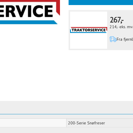
267,-
214,-
eks. mv
Fra fjern
200-Serie Snøfreser