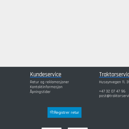
Kundeservice
Traktorservi
Retur og reklamasjoner
Husøynvegen 11, 3
Kontaktinformasjon
+47 32 07 47 96
Åpningstider
post@traktorserv
Registrer retur