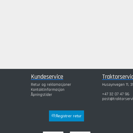
Kundeservice
Traktorservi
Retur og reklamasjoner
Husøynvegen 11, 3
Kontaktinformasjon
+47 32 07 47 96
Åpningstider
post@traktorserv
Registrer retur