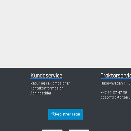
Kundeservice
Traktorservi
Retur og reklamasjoner
Husøynvegen 11, 3
Kontaktinformasjon
+47 32 07 47 96
Åpningstider
post@traktorserv
Registrer retur