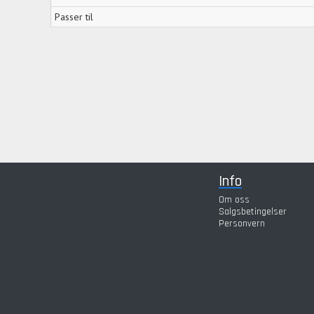
Passer til
Info
Om oss
Salgsbetingelser
Personvern