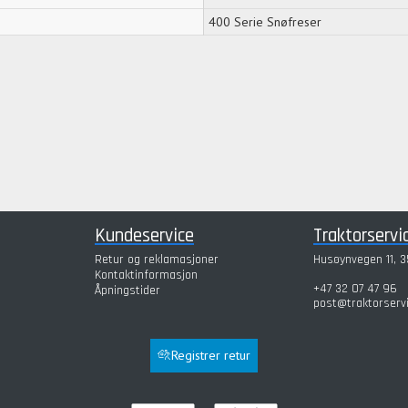
400 Serie Snøfreser
Kundeservice
Traktorservi
Retur og reklamasjoner
Husøynvegen 11, 3
Kontaktinformasjon
+47 32 07 47 96
Åpningstider
post@traktorserv
Registrer retur