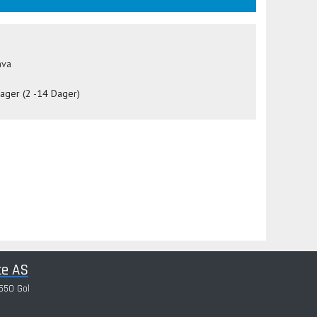
mva
lager (2 -14 Dager)
ce AS
550 Gol