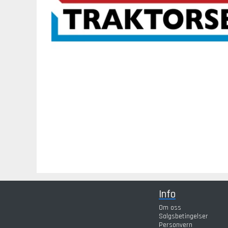
Info
Om oss
Salgsbetingelser
Personvern