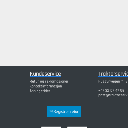
Kundeservice
Traktorservi
Retur og reklamasjoner
Husøynvegen 11, 3
Kontaktinformasjon
+47 32 07 47 96
Åpningstider
post@traktorserv
Registrer retur