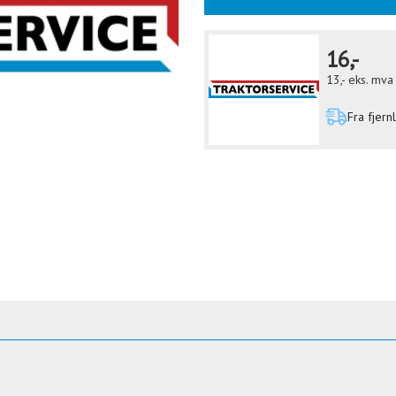
16,-
13,-
eks. mva
Fra fjern