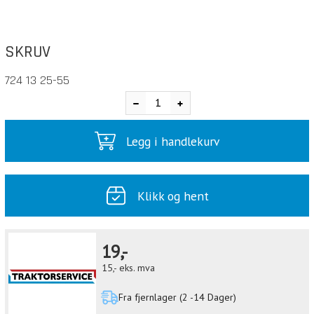
SKRUV
724 13 25-55
Legg i handlekurv
Klikk og hent
19,-
15,-
eks. mva
Fra fjernlager (2 -14 Dager)