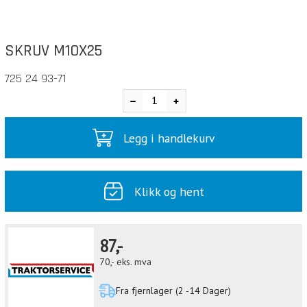
SKRUV M10X25
725 24 93-71
Legg i handlekurv
Klikk og hent
87,-
70,-
eks. mva
Fra fjernlager (2 -14 Dager)