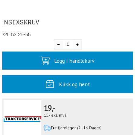
INSEXSKRUV
725 53 25-55
Legg i handlekurv
Klikk og hent
19,-
15,-
eks. mva
Fra fjernlager (2 -14 Dager)