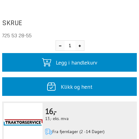
SKRUE
725 53 28-55
Legg i handlekurv
Klikk og hent
16,-
13,-
eks. mva
Fra fjernlager (2 -14 Dager)