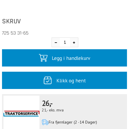
SKRUV
725 53 31-65
Legg i handlekurv
Klikk og hent
26,-
21,-
eks. mva
Fra fjernlager (2 -14 Dager)