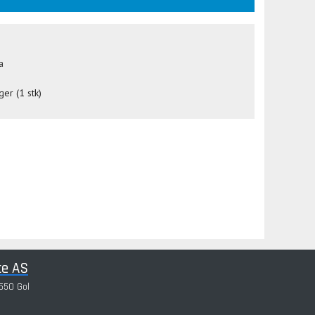
a
ger (1 stk)
ce AS
550 Gol