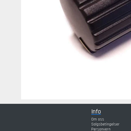
Info
Om oss
Salgsbetingelser
Personvern