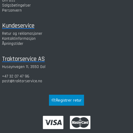
Om oss
Salgsbetingelser
Personvern
Kundeservice
Retur og reklamasjoner
Kontaktinformasjon
Åpningstider
Traktorservice AS
Husøynvegen 11, 3550 Gol
+47 32 07 47 96
post@traktorservice.no
Registrer retur